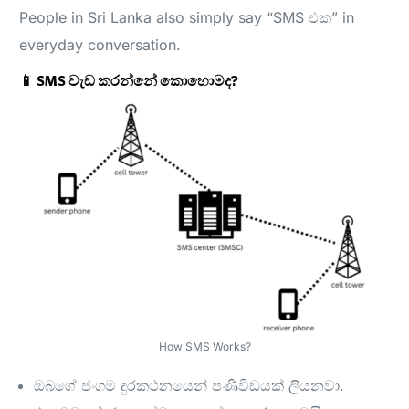
People in Sri Lanka also simply say “SMS එක” in
everyday conversation.
📱 SMS වැඩ කරන්නේ කොහොමද?
How SMS Works?
ඔබගේ ජංගම දුරකථනයෙන් පණිවිඩයක් ලියනවා.