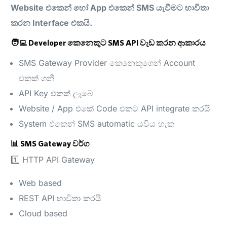
Website එකෙන් හෝ App එකෙන් SMS යැවීමට භාවිතා
කරන Interface එකයි.
🧑‍💻 Developer කෙනෙකුට SMS API වැඩ කරන ආකාරය
SMS Gateway Provider කෙනෙකුගෙන් Account
එකක් ගනී
API Key එකක් ලැබේ
Website / App එකේ Code එකට API integrate කරයි
System එකෙන් SMS automatic යවිය හැක
📊 SMS Gateway වර්ග
1️⃣ HTTP API Gateway
Web based
REST API භාවිතා කරයි
Cloud based