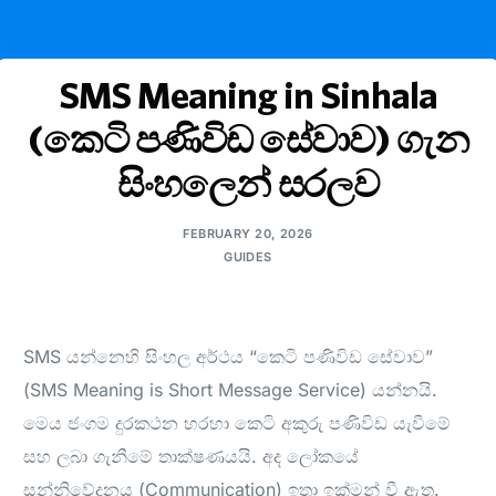
SMS Meaning in Sinhala
(කෙටි පණිවිඩ සේවාව) ගැන
සිංහලෙන් සරලව
FEBRUARY 20, 2026
GUIDES
SMS යන්නෙහි සිංහල අර්ථය “කෙටි පණිවිඩ සේවාව”
(SMS Meaning is Short Message Service) යන්නයි.
මෙය ජංගම දුරකථන හරහා කෙටි අකුරු පණිවිඩ යැවීමේ
සහ ලබා ගැනීමේ තාක්ෂණයයි. අද ලෝකයේ
සන්නිවේදනය (Communication) ඉතා ඉක්මන් වී ඇත.