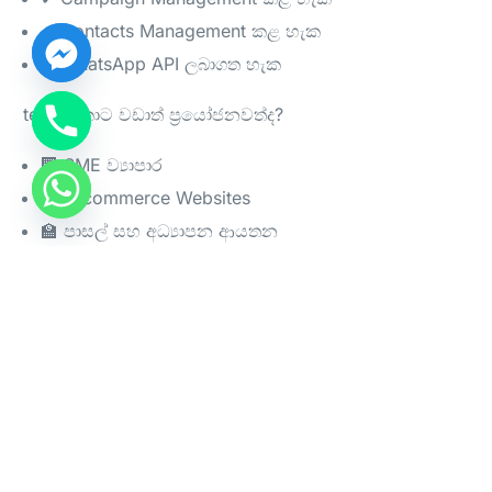
✔ Contacts Management කළ හැක
✔ WhatsApp API ලබාගත හැක
text.lk කාට වඩාත් ප්‍රයෝජනවත්ද?
Log in
🏢 SME ව්‍යාපාර
Start For Free
🛒 E-commerce Websites
🏫 පාසල් සහ අධ්‍යාපන ආයතන
🏦 බැංකු සහ Fintech සමාගම්
👨‍💻 Software Developers
🔐 SMS Gateway ආරක්ෂාව
SMS API භාවිතා කරන විට:
✅ API Key රහසිගතව තබාගන්න
✅ HTTPS භාවිතා කරන්න
✅ OTP System secure කරගන්න