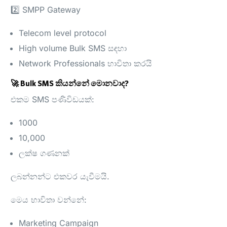
2️⃣ SMPP Gateway
Telecom level protocol
High volume Bulk SMS සඳහා
Network Professionals භාවිතා කරයි
🚀 Bulk SMS කියන්නේ මොනවාද?
එකම SMS පණිවිඩයක්:
1000
10,000
ලක්ෂ ගණනක්
ලබන්නන්ට එකවර යැවීමයි.
මෙය භාවිතා වන්නේ:
Marketing Campaign