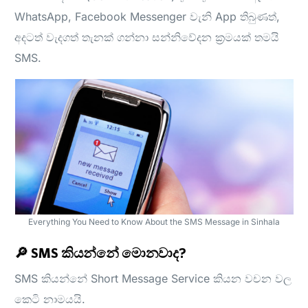
WhatsApp, Facebook Messenger වැනි App තිබුණත්,
අදටත් වැදගත් තැනක් ගන්නා සන්නිවේදන ක්‍රමයක් තමයි
SMS.
Everything You Need to Know About the SMS Message in Sinhala
🔎 SMS කියන්නේ මොනවාද?
SMS කියන්නේ Short Message Service කියන වචන වල
කෙටි නාමයයි.