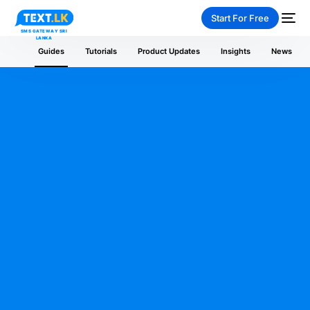
Start For Free
Guides
Tutorials
Product Updates
Insights
News
NEW
PAY-AS-YOU-GO