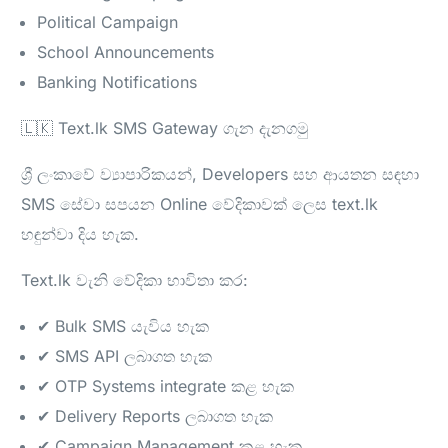
Political Campaign
School Announcements
Banking Notifications
🇱🇰 Text.lk SMS Gateway ගැන දැනගමු
ශ්‍රී ලංකාවේ ව්‍යාපාරිකයන්, Developers සහ ආයතන සඳහා
SMS සේවා සපයන Online වේදිකාවක් ලෙස text.lk
හඳුන්වා දිය හැක.
Text.lk වැනි වේදිකා භාවිතා කර:
✔ Bulk SMS යැවිය හැක
✔ SMS API ලබාගත හැක
✔ OTP Systems integrate කළ හැක
✔ Delivery Reports ලබාගත හැක
✔ Campaign Management කළ හැක