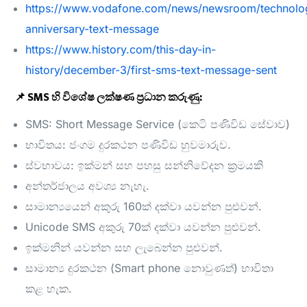
https://www.vodafone.com/news/newsroom/technolo
anniversary-text-message
https://www.history.com/this-day-in-
history/december-3/first-sms-text-message-sent
📌 SMS හි විශේෂ ලක්ෂණ ප්‍රධාන කරුණු:
SMS: Short Message Service (කෙටි පණිවිඩ සේවාව)
භාවිතය: ජංගම දුරකථන පණිවිඩ හුවමාරුව.
ස්වභාවය: ඉක්මන් සහ පහසු සන්නිවේදන ක්‍රමයකි
අන්තර්ජාලය අවශ්‍ය නැහැ.
සාමාන්‍යයෙන් අකුරු 160ක් දක්වා යවන්න පුළුවන්.
Unicode SMS අකුරු 70ක් දක්වා යවන්න පුළුවන්.
ඉක්මනින් යවන්න සහ ලැබෙන්න පුළුවන්.
සාමාන්‍ය දුරකථන (Smart phone නොවුණත්) භාවිතා
කළ හැක.