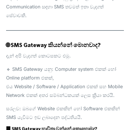
Communication සඳහා SMS තවමත් ඉතා වැදගත්
සේවාවකි.
🌐 SMS Gateway කියන්නේ මොනවාද?
දැන් අපි වැදගත් කොටසකට එමු.
🔹 SMS Gateway යනු: Computer system එකක් හෝ
Online platform එකක්,
එය Website / Software / Application එකක් සහ Mobile
Network එකක් අතර සම්බන්ධකයක් ලෙස ක්‍රියා කරයි.
සරලව: ඔබගේ Website එකකින් හෝ Software එකකින්
SMS යැවීමට ඉඩ ලබාදෙන පද්ධතියයි.
🏢 SMS Gateway භාවිතා වන්නේ කොහොමද?