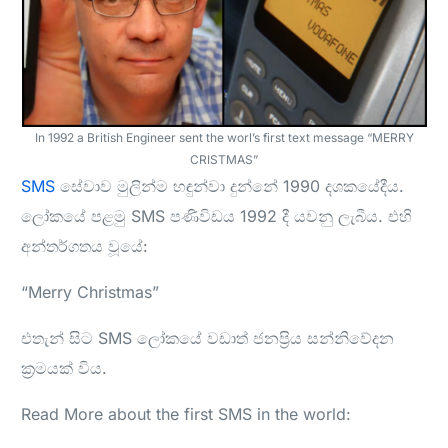
In 1992 a British Engineer sent the worl’s first text message “MERRY
CRISTMAS”
SMS
සේවාව මුලින්ම හඳුන්වා දුන්නේ 1990 දශකයේදීය.
ලෝකයේ පළමු SMS පණිවිඩය 1992 දී යවනු ලැබීය. එහි
අන්තර්ගතය වූයේ:
“Merry Christmas”
එතැන් සිට SMS ලෝකයේ වඩාත් ජනප්‍රිය සන්නිවේදන
ක්‍රමයක් විය.
Read More about the first SMS in the world: