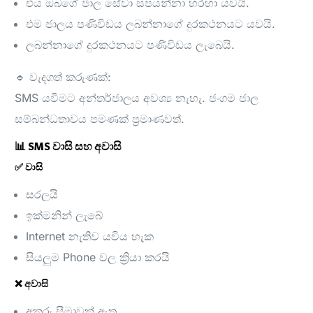
එය ඔබගේ ජාල සේවා සපයන්නා හරහා යවයි.
එම ජාලය පණිවිඩය ලබන්නාගේ දුරකථනයට යවයි.
ලබන්නාගේ දුරකථනයට පණිවිඩය ලැබෙයි.
🔹 වැදගත් කරුණක්:
SMS යවීමට අන්තර්ජාලය අවශ්‍ය නැහැ. ජංගම ජාල
සම්බන්ධතාවය පමණක් ප්‍රමාණවත්.
📊 SMS වාසි සහ අවාසි
✅ වාසි
සරලයි
ඉක්මනින් ලැබේ
Internet නැතිව යවිය හැක
සියලුම Phone වල ක්‍රියා කරයි
❌ අවාසි
අකුරු සීමාවක් ඇත