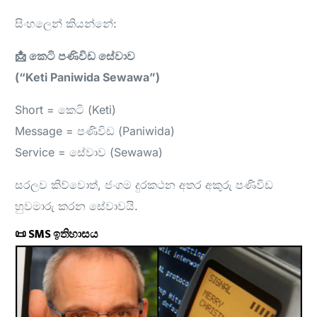
සිංහලෙන් කියන්නේ:
📩 කෙටි පණිවිඩ සේවාව
(“Keti Paniwida Sewawa”)
Short = කෙටි (Keti)
Message = පණිවිඩ (Paniwida)
Service = සේවාව (Sewawa)
සරලව කිව්වොත්, ජංගම දුරකථන අතර අකුරු පණිවිඩ
හුවමාරු කරන සේවාවයි.
📜 SMS ඉතිහාසය