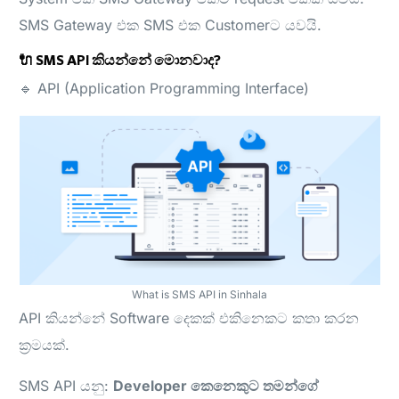
SMS Gateway එක SMS එක Customerට යවයි.
🔌 SMS API කියන්නේ මොනවාද?
🔹 API (Application Programming Interface)
What is SMS API in Sinhala
API කියන්නේ Software දෙකක් එකිනෙකට කතා කරන
ක්‍රමයක්.
SMS API යනු:
Developer කෙනෙකුට තමන්ගේ