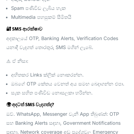
Spam පණිවිඩ ලැබිය හැක
Multimedia පහසුකම් සීමිතයි
🔐 SMS ආරක්ෂාව
අදකාලයේ OTP, Banking Alerts, Verification Codes
යනාදී වැදගත් තොරතුරු SMS මගින් ලැබේ.
⚠️ ඒ නිසා:
අහිතකර Links ක්ලික් නොකරන්න.
ඔබගේ OTP කේතය වෙනත් අය සමඟ බෙදාගන්න එපා.
සැක සහිත පණිවිඩ නොසලකා හරින්න.
🌍 අදටත් SMS වැදගත්ද?
ඔව්. WhatsApp, Messenger වැනි App තිබුණත්: OTP
සහ Banking Alerts සඳහා, Government Notifications
සඳහා, Network coverage අඩු ප්‍රදේශවල Emergency