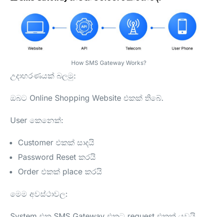
How SMS Gateway Works?
උදාහරණයක් බලමු:
ඔබට Online Shopping Website එකක් තිබේ.
User කෙනෙක්:
Customer එකක් සාදයි
Password Reset කරයි
Order එකක් place කරයි
මෙම අවස්ථාවල:
System එක SMS Gateway එකට request එකක් යවයි.